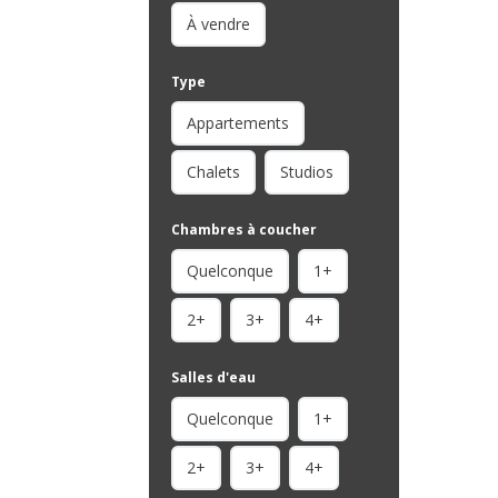
À vendre
Type
Appartements
Chalets
Studios
Chambres à coucher
Quelconque
1+
2+
3+
4+
Salles d'eau
Quelconque
1+
2+
3+
4+